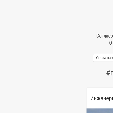
Согласо
О
Связатьс
#г
Инженерн