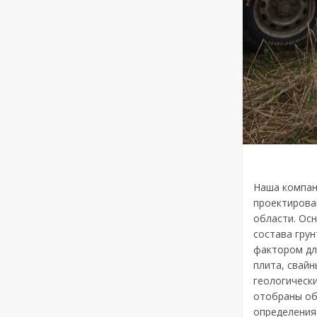
Наша компан
проектирова
области. Ос
состава гру
фактором дл
плита, свайн
геологическ
отобраны об
определения 