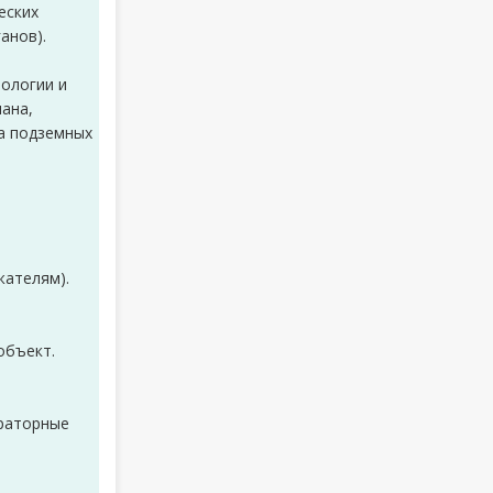
еских
анов).
еологии и
ана,
ва подземных
жателям).
 объект.
ораторные