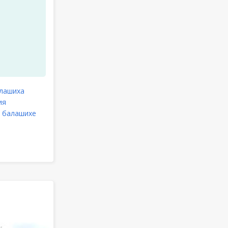
алашиха
ия
в балашихе