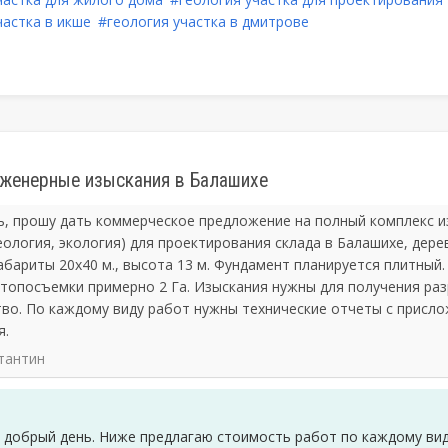
частка в икше
#геология участка в дмитрове
нженерные изыскания в Балашихе
, прошу дать коммерческое предложение на полный комплекс и
геология, экология) для проектирования склада в Балашихе, дере
абариты 20х40 м., высота 13 м. Фундамент планируется плитный
 топосъемки примерно 2 Га. Изыскания нужны для получения ра
во. По каждому виду работ нужны технические отчеты с присл
я.
тантин
 добрый день. Ниже предлагаю стоимость работ по каждому ви