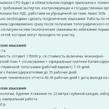
Выписка СРО будет в обязательном порядке приложена к технич
о требование экспертиз. контролирующих и государственных орг
казана без НДС, работаем на упрощенной системе. Аванс 50%.
но необходимо сделать геодезические изыскания. Работы по г
чнем одновременно сразу после получения топографического пл
 согласуем на нем геологические скважины во избежании поры
 сетей. которые могут проходить по участку.
еские изыскания
 Га
мость сотавит 170000 р. ( в стоимость включены: инженерно-
еский план + согласования + официальные платежи балансодер
 первичной топосъемки (рабочий вариант) 7-10 дней.
е с балансодержателями до 35 рабочих дней.
ние технического отчета 40-45 рабочих дней с даты выхода на
еские изыскания
еологии, бурение 4 скважин по 22 метра глубиной каждая, лаб
, камеральная работа.
0 р.