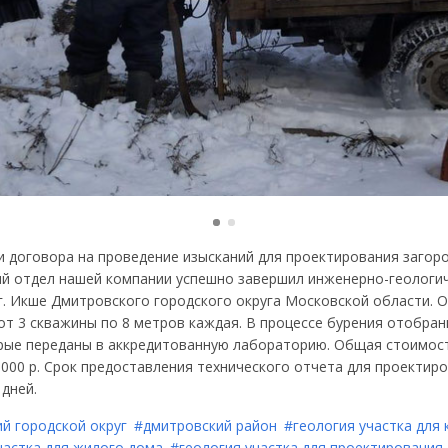
и договора на проведение изысканий для проектирования загор
ий отдел нашей компании успешно завершил инженерно-геологи
 г. Икше Дмитровского городского округа Московской области. 
от 3 скважины по 8 метров каждая. В процессе бурения отобра
орые переданы в аккредитованную лабораторию. Общая стоимос
000 р. Срок предоставления технического отчета для проектир
 дней.
й городской округ
#дмитровский район
#геология участка для
частка для жилого дома
#геология участка для проектирования