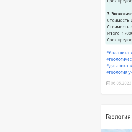
Срок предос
3. Экологич
Стоимость И
Стоимость с
Итого: 17000
Срок предос
#балашиха
#геологичес
#дятловка
#геология у
06.05.2023
Геология