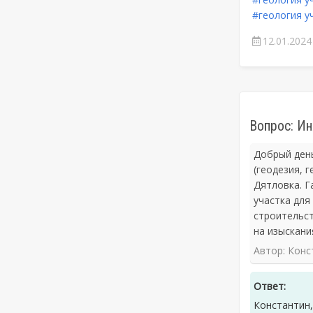
#геология у
12.01.2024
Вопрос: И
Добрый день
(геодезия, 
Дятловка. Г
участка для
строительст
на изыскани
Автор: Конс
Ответ:
Константин,