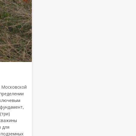
а Московской
определении
 ключевым
 фундамент,
(три)
скважины
ы для
ь подземных