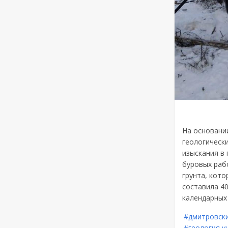
На основани
геологическ
изыскания в
буровых раб
грунта, кот
составила 40
календарных
#дмитровски
#геология у