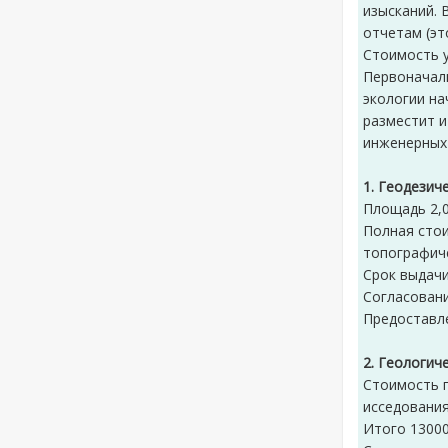
изысканий. 
отчетам (эт
Стоимость у
Первоначаль
экологии на
разместит и
инженерных
1. Геодезич
Площадь 2,0
Полная стои
топографич
Срок выдачи
Согласовани
Предоставле
2. Геологич
Стоимость г
исседования
Итого 13000