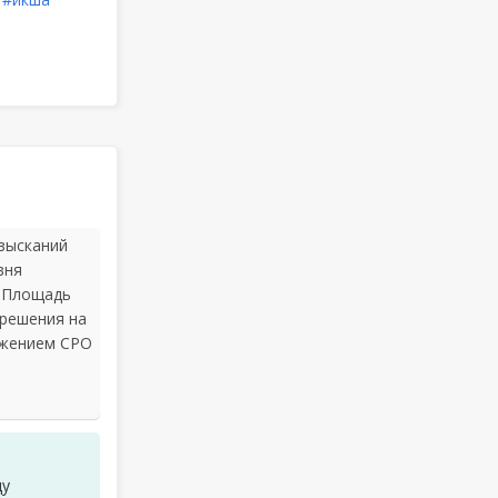
зысканий
вня
. Площадь
зрешения на
ожением СРО
ду