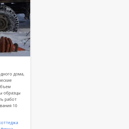
одного дома,
ческие
Объем
ны образцы
ть работ
ования 10
 коттеджа
#икша