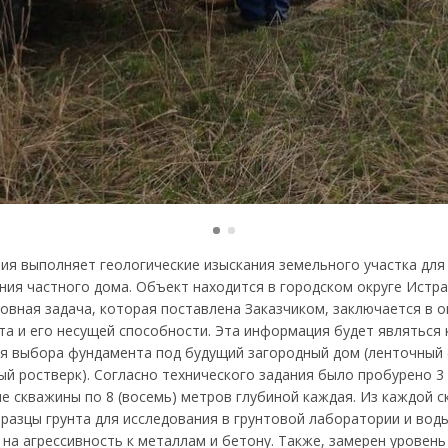
ия выполняет геологические изыскания земельного участка для
ния частного дома. Объект находится в городском округе Истр
новная задача, которая поставлена Заказчиком, заключается в 
нта и его несущей способности. Эта информация будет являться
я выбора фундамента под будущий загородный дом (ленточный
ый ростверк). Согласно технического задания было пробурено 3 
ие скважины по 8 (восемь) метров глубиной каждая. Из каждой 
разцы грунта для исследования в грунтовой лаборатории и вод
на агрессивность к металлам и бетону. Также, замерен уровен