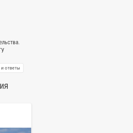
ельства.
ТУ
 и ответы
ия