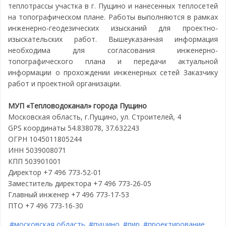
теплотрассы участка в г. Пущино и нанесенных теплосетей
на топографическом плане. Работы выполняются в рамках
инженерно-геодезических изысканий для проектно-
изыскательских работ. Вышеуказанная информация
необходима для согласования инженерно-
топографического плана и передачи актуальной
информации о прохождении инженерных сетей Заказчику
работ и проектной организации.
МУП «Тепловодоканал» города Пущино
Московская область, г.Пущино, ул. Строителей, 4
GPS координаты 54.838078, 37.632243
ОГРН 1045011805244
ИНН 5039008071
КПП 503901001
Директор +7 496 773-52-01
Заместитель директора +7 496 773-26-05
Главный инженер +7 496 773-17-53
ПТО +7 496 773-16-30
#московская область
#пущино
#пир
#проектирование