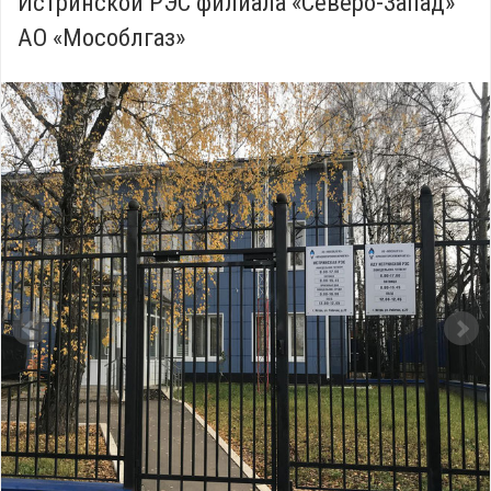
Истринской РЭС филиала «Северо-Запад»
АО «Мособлгаз»