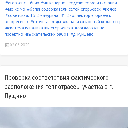
#егорьевск
#пир
#инженерно-геодезические изыскания
#мо кс мо
#балансодержатели сетей егорьевск
#колев
#советская, 1б
#мичурина, 31
#коллектор егорьевск-
воскресенск
#сточные воды
#канализационный коллектор
#система канализации егорьевска
#согласование
проектно-изыскательских работ
#д. кукшево
02.06.2020
Проверка соответствия фактического
расположения теплотрассы участка в г.
Пущино