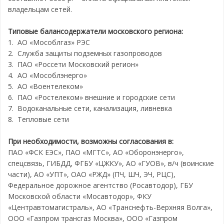
владельцам сетей.
Типовые балансодержатели московского региона:
1. АО «Мособлгаз» РЭС
2. Служба защиты подземных газопроводов
3. ПАО «Россети Московский регион»
4. АО «Мособлэнерго»
5. АО «Воентелеком»
6. ПАО «Ростелеком» внешние и городские сети
7. Водоканальные сети, канализация, ливневка
8. Тепловые сети
При необходимости, возможны согласования в:
ПАО «ФСК ЕЭС», ПАО «МГТС», АО «Оборонэнерго»,
спецсвязь, ГИБДД, ФГБУ «ЦЖКУ», АО «ГУОВ», в/ч (воинские
части), АО «УПТ», ОАО «РЖД» (ПЧ, ШЧ, ЭЧ, РЦС),
Федеральное дорожное агентство (Росавтодор), ГБУ
Московской области «Мосавтодор», ФКУ
«Центравтомагистраль», АО «Транснефть-Верхняя Волга»,
ООО «Газпром трансгаз Москва», ООО «Газпром