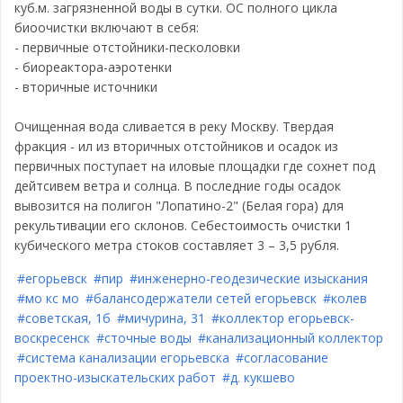
куб.м. загрязненной воды в сутки. ОС полного цикла
биоочистки включают в себя:
- первичные отстойники-песколовки
- биореактора-аэротенки
- вторичные источники
Очищенная вода сливается в реку Москву. Твердая
фракция - ил из вторичных отстойников и осадок из
первичных поступает на иловые площадки где сохнет под
дейтсивем ветра и солнца. В последние годы осадок
вывозится на полигон "Лопатино-2" (Белая гора) для
рекультивации его склонов. Себестоимость очистки 1
кубического метра стоков составляет 3 – 3,5 рубля.
#егорьевск
#пир
#инженерно-геодезические изыскания
#мо кс мо
#балансодержатели сетей егорьевск
#колев
#советская, 1б
#мичурина, 31
#коллектор егорьевск-
воскресенск
#сточные воды
#канализационный коллектор
#система канализации егорьевска
#согласование
проектно-изыскательских работ
#д. кукшево