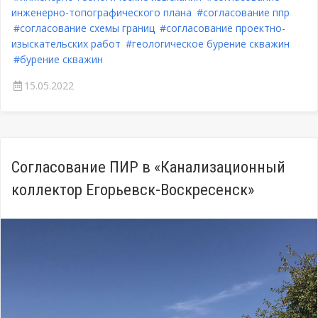
инженерно-топографического плана
#согласование ппр
#согласование схемы границ
#согласование проектно-
изыскательских работ
#геологическое бурение скважин
#бурение скважин
15.05.2022
Согласование ПИР в «Канализационный
коллектор Егорьевск-Воскресенск»