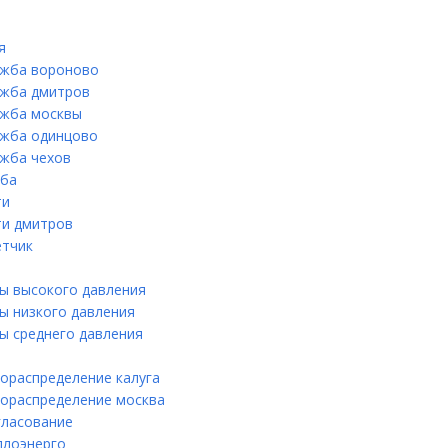
я
ужба вороново
ужба дмитров
ужба москвы
ужба одинцово
ужба чехов
уба
ти
ти дмитров
етчик
ы высокого давления
ы низкого давления
ы среднего давления
зораспределение калуга
зораспределение москва
гласование
плоэнерго