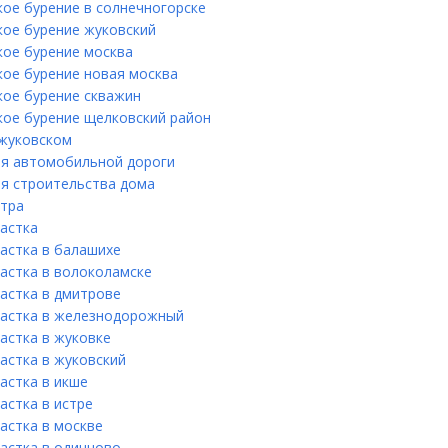
кое бурение в солнечногорске
кое бурение жуковский
кое бурение москва
кое бурение новая москва
кое бурение скважин
кое бурение щелковский район
 жуковском
ля автомобильной дороги
ля строительства дома
стра
частка
частка в балашихе
частка в волоколамске
частка в дмитрове
частка в железнодорожный
астка в жуковке
астка в жуковский
астка в икше
астка в истре
астка в москве
частка в одинцово