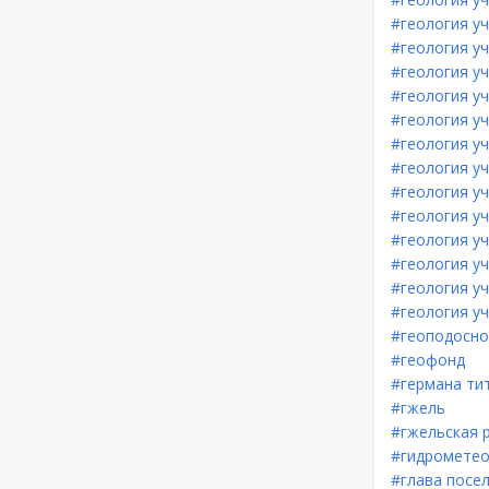
#геология у
#геология уч
#геология уч
#геология уч
#геология у
#геология уч
#геология у
#геология у
#геология уч
#геология у
#геология у
#геология уч
#геология уч
#геоподосно
#геофонд
#германа ти
#гжель
#гжельская 
#гидрометео
#глава посе