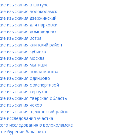
кие изыскания в шатуре
кие изыскания волоколамск
кие изыскания дзержинский
кие изыскания для парковки
кие изыскания домодедово
кие изыскания истра
кие изыскания клинский район
кие изыскания кубинка
кие изыскания москва
кие изыскания мытищи
кие изыскания новая москва
кие изыскания одинцово
ие изыскания с экспертизой
кие изыскания серпухов
кие изыскания тверская область
кие изыскания чехов
кие изыскания щелковский район
кие исследования участка
кого исследования в волоколамске
кое бурение балашиха