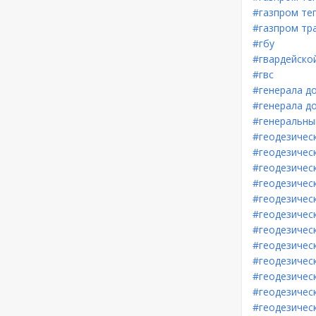
#газпром те
#газпром тр
#гбу
#гвардейской
#гвс
#генерала до
#генерала д
#генеральны
#геодезичес
#геодезичес
#геодезичес
#геодезичес
#геодезичес
#геодезичес
#геодезичес
#геодезичес
#геодезичес
#геодезическ
#геодезичес
#геодезичес