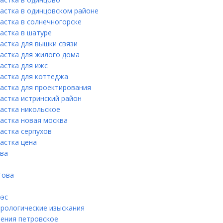
частка в одинцовском районе
астка в солнечногорске
астка в шатуре
астка для вышки связи
частка для жилого дома
астка для ижс
частка для коттеджа
частка для проектирования
астка истринский район
частка никольское
частка новая москва
астка серпухов
астка цена
ва
това
рэс
рологические изыскания
ления петровское