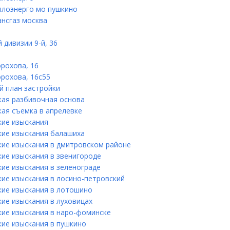
плоэнерго мо пушкино
ансгаз москва
 дивизии 9-й, 36
рохова, 16
орохова, 16с55
й план застройки
кая разбивочная основа
кая съемка в апрелевке
кие изыскания
кие изыскания балашиха
кие изыскания в дмитровском районе
кие изыскания в звенигороде
кие изыскания в зеленограде
кие изыскания в лосино-петровский
кие изыскания в лотошино
ие изыскания в луховицах
кие изыскания в наро-фоминске
кие изыскания в пушкино