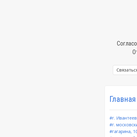
Согласо
О
Связатьс
Главная
#г. Ивантеев
#г. московски
#гагарина, 1