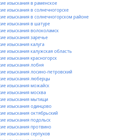
кие изыскания в раменское
кие изыскания в солнечногорске
кие изыскания в солнечногорском районе
кие изыскания в шатуре
кие изыскания волоколамск
кие изыскания заречье
ие изыскания калуга
кие изыскания калужская область
кие изыскания красногорск
кие изыскания лобня
кие изыскания лосино-петровский
кие изыскания люберцы
кие изыскания можайск
кие изыскания москва
кие изыскания мытищи
кие изыскания одинцово
кие изыскания октябрьский
кие изыскания подольск
кие изыскания протвино
кие изыскания серпухов