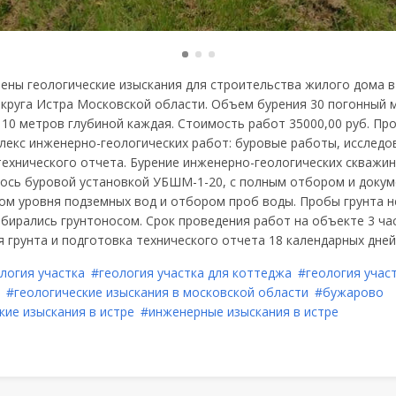
ены геологические изыскания для строительства жилого дома 
округа Истра Московской области. Объем бурения 30 погонный м
 10 метров глубиной каждая. Стоимость работ 35000,00 руб. Пр
лекс инженерно-геологических работ: буровые работы, исследов
технического отчета. Бурение инженерно-геологических скважин
ось буровой установкой УБШМ-1-20, с полным отбором и доку
ром уровня подземных вод и отбором проб воды. Пробы грунта 
бирались грунтоносом. Срок проведения работ на объекте 3 час
 грунта и подготовка технического отчета 18 календарных дней
логия участка
#геология участка для коттеджа
#геология учас
#геологические изыскания в московской области
#бужарово
кие изыскания в истре
#инженерные изыскания в истре