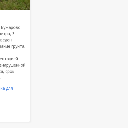
в Бужарово
етра, 3
оведен
ание грунта,
ментацией
ненарушенной
а, срок
.
тка для