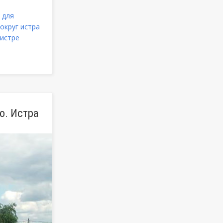
 для
округ истра
 истре
о. Истра