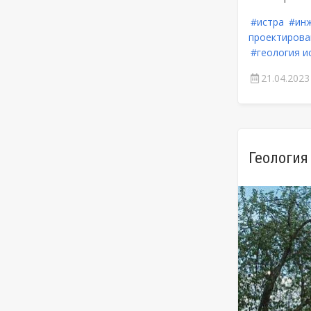
#истра
#инж
проектирова
#геология и
21.04.2023
Геология