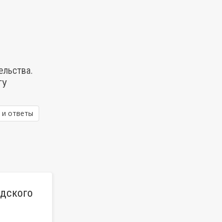
ельства.
ТУ
 и ответы
одского