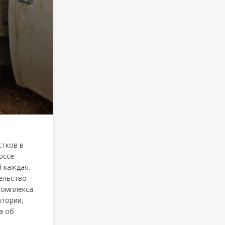
стков в
оссе
 каждая.
ельство
комплекса
атории,
а об