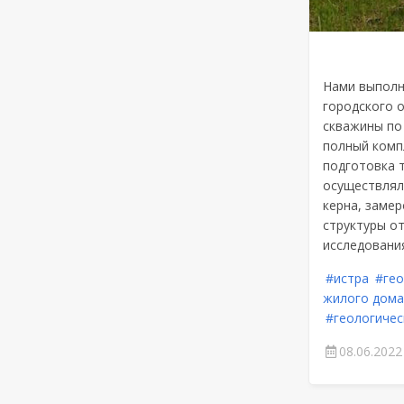
Нами выполн
городского 
скважины по
полный комп
подготовка 
осуществлял
керна, заме
структуры от
исследования
#истра
#гео
жилого дома
#геологичес
08.06.2022