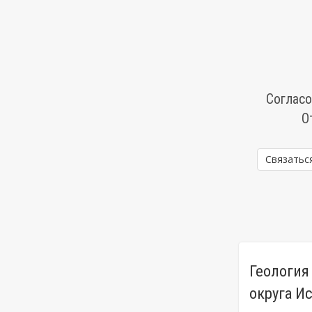
Согласо
О
Связатьс
Геология
округа И