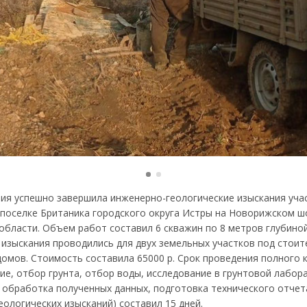
ия успешно завершила инженерно-геологические изыскания уча
поселке Британика городского округа Истры на Новорижском ш
области. Объем работ составил 6 скважин по 8 метров глубиной
изыскания проводились для двух земельных участков под стоит
домов. Стоимость составила 65000 р. Срок проведения полного 
ие, отбор грунта, отбор воды, исследование в грунтовой лабор
 обработка полученных данных, подготовка технического отчет
ологических изысканий) составил 15 дней.