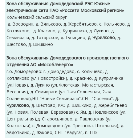
Зона обслуживания Домодедовский РЭС Южные
электрические сети ПАО «Россети Московский регион»
Колычевский сельский округ
д. Воеводин, д. Вяльково, д. Жеребятьево, с. Колычево, д.
Котляково, д. Красино, д. Куприяниха, д. Лукино, д.
Семивраги, д. Татарское, д. Тупицино,
д. Чурилково
, д.
Шестово, д. Шишкино
Зона обслуживания Домодедовского производственного
отделения АО «Мособлэнерго»
г.о. Домодедово: г. Домодедово, с. Колычево, д.
Котляково (ул.Новостройки), д. Красино, д. Куприяниха
(ул.Новая), д. Лукино (ул. Флотская, Монастырская,
Весенняя), д. Семивраги (ул. 1-ая Солнечная, 2-ая
Солнечная),НП "Новые Семивраги",СНТ "Сосенки",
д.
Чурилково
, д. Шестово, К/О д. Шишкино, д. Жеребятьево
(ул. Новая, Полевая, Березовая) с. Ям, д. Новленское (ул.
Центральная),д. Старосьяново, д. Павловская (ул.
Колхозная),с. Домодедово (ул. Преснова, Школьная), д.
Авдотьино, д. Жуково, СНТ "Радуга", п. ГПЗ