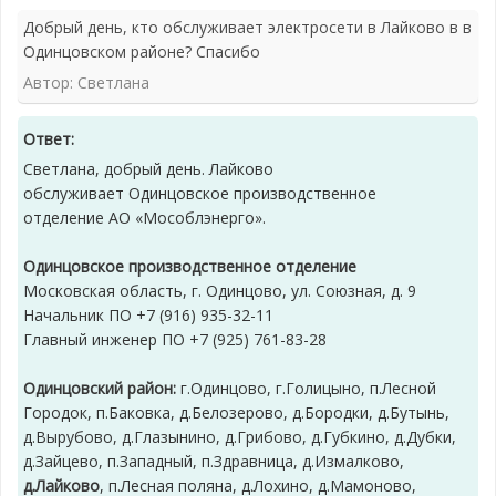
Добрый день, кто обслуживает электросети в Лайково в в
Одинцовском районе? Спасибо
Автор: Светлана
Ответ:
Светлана, добрый день. Лайково
обслуживает Одинцовское производственное
отделение АО «Мособлэнерго».
Одинцовское производственное отделение
Московская область, г. Одинцово, ул. Союзная, д. 9
Начальник ПО +7 (916) 935-32-11
Главный инженер ПО +7 (925) 761-83-28
Одинцовский район:
г.Одинцово, г.Голицыно, п.Лесной
Городок, п.Баковка, д.Белозерово, д.Бородки, д.Бутынь,
д.Вырубово, д.Глазынино, д.Грибово, д.Губкино, д.Дубки,
д.Зайцево, п.Западный, п.Здравница, д.Измалково,
д.Лайково
, п.Лесная поляна, д.Лохино, д.Мамоново,