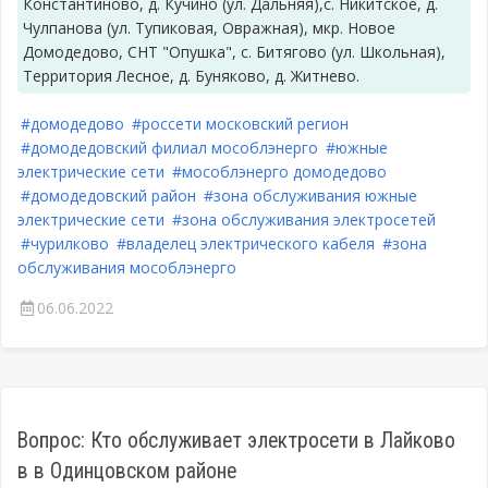
Константиново, д. Кучино (ул. Дальняя),с. Никитское, д.
Чулпанова (ул. Тупиковая, Овражная), мкр. Новое
Домодедово, СНТ "Опушка", с. Битягово (ул. Школьная),
Территория Лесное, д. Буняково, д. Житнево.
#домодедово
#россети московский регион
#домодедовский филиал мособлэнерго
#южные
электрические сети
#мособлэнерго домодедово
#домодедовский район
#зона обслуживания южные
электрические сети
#зона обслуживания электросетей
#чурилково
#владелец электрического кабеля
#зона
обслуживания мособлэнерго
06.06.2022
Вопрос: Кто обслуживает электросети в Лайково
в в Одинцовском районе