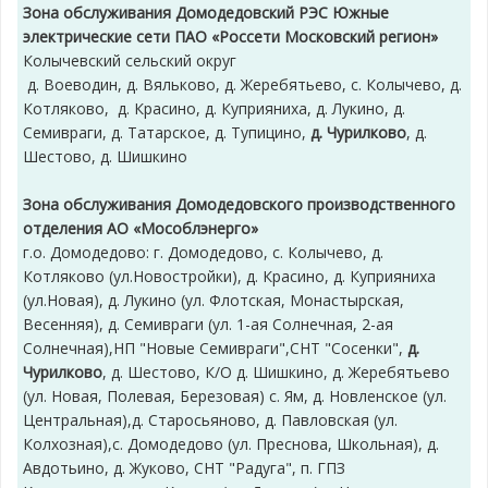
Зона обслуживания Домодедовский РЭС Южные
электрические сети ПАО «Россети Московский регион»
Колычевский сельский округ
д. Воеводин, д. Вяльково, д. Жеребятьево, с. Колычево, д.
Котляково, д. Красино, д. Куприяниха, д. Лукино, д.
Семивраги, д. Татарское, д. Тупицино,
д. Чурилково
, д.
Шестово, д. Шишкино
Зона обслуживания Домодедовского производственного
отделения АО «Мособлэнерго»
г.о. Домодедово: г. Домодедово, с. Колычево, д.
Котляково (ул.Новостройки), д. Красино, д. Куприяниха
(ул.Новая), д. Лукино (ул. Флотская, Монастырская,
Весенняя), д. Семивраги (ул. 1-ая Солнечная, 2-ая
Солнечная),НП "Новые Семивраги",СНТ "Сосенки",
д.
Чурилково
, д. Шестово, К/О д. Шишкино, д. Жеребятьево
(ул. Новая, Полевая, Березовая) с. Ям, д. Новленское (ул.
Центральная),д. Старосьяново, д. Павловская (ул.
Колхозная),с. Домодедово (ул. Преснова, Школьная), д.
Авдотьино, д. Жуково, СНТ "Радуга", п. ГПЗ