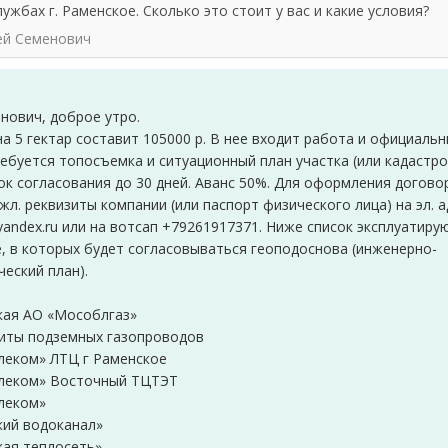
лужбах г. Раменское. Сколько это стоит у вас и какие условия?
ей Семенович
нович, доброе утро.
а 5 гектар составит 105000 р. В нее входит работа и официаль
ебуется топосъемка и ситуационный план участка (или кадастр
рок согласования до 30 дней. Аванс 50%. Для оформления догово
жл. реквизиты компании (или паспорт физического лица) на эл. а
andex.ru или на вотсап +79261917371. Ниже список эксплуатир
е, в которых будет согласовываться геоподоснова (инженерно-
ческий план).
кая АО «Мособлгаз»
иты подземных газопроводов
леком» ЛТЦ г Раменское
леком» Восточный ТЦТЭТ
леком»
кий водоканал»
кая теплосеть»