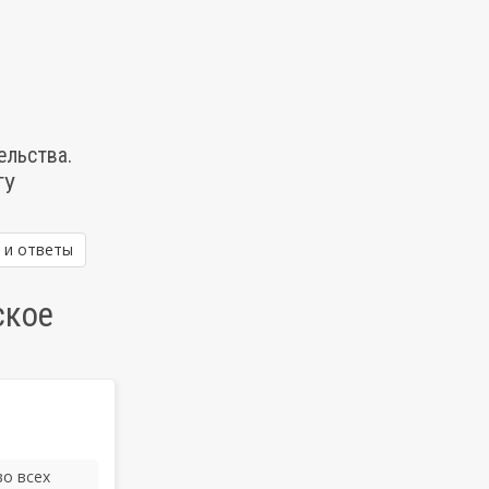
ельства.
ТУ
 и ответы
ское
во всех