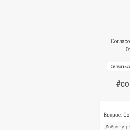
Согласо
О
Связатьс
#со
Вопрос: С
Доброе утро