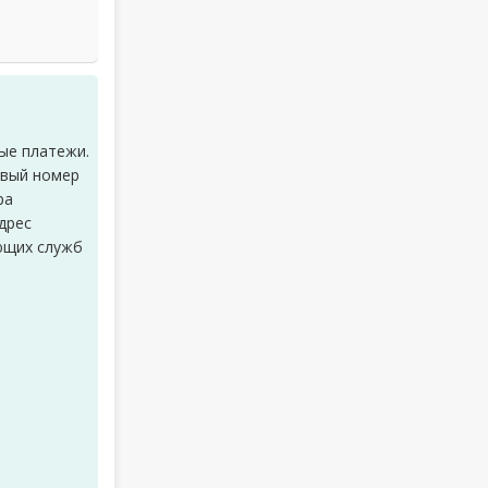
ные платежи.
овый номер
ра
дрес
ующих служб