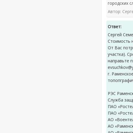
городских с
Автор: Серг
Ответ:
Сергей Семе
Стоимость н
От Вас потр
участка). С
направьте п
evsuchkov@y
г. Раменско
топопграфи
РЭС Раменс
Служба защ
ПАО «Росте
ПАО «Росте
АО «Военте
АО «Раменс
АО «Раменс