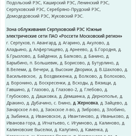
Подольский РЭС, Каширский РЭС, Ленинский РЭС,
Серпуховский РЭС, Серебряно-Прудский РЭС,
Домодедовский РЭС, Жуковский РЭС.
Зона облуживания Серпуховский РЭС Южные
электрические сети ПАО «Россети Московский регион»
г. Серпухов, п. Авангард, д. Агарино, д. Акулово, д.
Аладьино, д. Алфертищево, д. Арнеево, д. Б.Городня, д.
Б.Грызлово, д. Байденки, д. Балково, д. Банино, д.
Барыбино, п. Большевик, д. Борисово, д. Бутурлино, д.
В.Велеми, д. Вечери, д. Высокие Дворики, д. В.Шахлово, д.
Васильевское, д. Воздвиженка, д. Волково, д. Волохово,
д. Воронино, д. Воскресенки, д. Всходы, д. Вязищи, д.
Гавшино, д. Глазово, д. Глазово-2, д. Глебово, д.
Глубоково, д. Дашковка, д. Демшинка, д. Дернополье, д.
Дракино, д. Дубачино, с. Енино,
д. Жерновка
, д. Зайцево, д.
Занарское л-во, д. Заокское л-во, д. Зиброво, д. Злобино,
д. Зыбинка, д. Ивановское, д. Ивантиново, д. Иваньково, д.
Иванова гора, д. Игнатьево, с. Игумново, д. Калиново, д.
Калиновские Выселки, д. Калугино, д. Каменка, д.