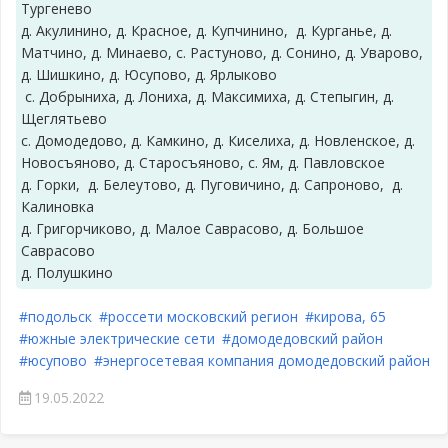
Тургенево
д. Акулинино, д. Красное, д. Купчинино, д. Курганье, д.
Матчино, д. Минаево, с. Растуново, д. Сонино, д. Уварово,
д. Шишкино, д. Юсупово, д. Ярлыково
с. Добрыниха, д. Лониха, д. Максимиха, д. Степыгин, д.
Щеглятьево
с. Домодедово, д. Камкино, д. Киселиха, д. Новленское, д.
Новосъяново, д. Старосъяново, с. Ям, д. Павловское
д. Горки, д. Белеутово, д. Пуговичино, д. Сапроново, д.
Калиновка
д. Григорчиково, д. Малое Саврасово, д. Большое
Саврасово
д. Полушкино
#подольск
#россети московский регион
#кирова, 65
#южные электрические сети
#домодедовский район
#юсупово
#энергосетевая компания домодедовский район
19.05.2022