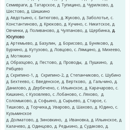
Семивраги, д. Татарское, д. Тупицино, д. Чурилково, д.
Шестово, д. Шишкино
д. Авдотьино, с. Битюгово, д. Жуково, д. Заболотье, с.
Константиново, д. Крюково, д. Кучино, с. Никитское, д.
Овчинки, д. Поливаново, д. Чулпаново, д. Щербинка,
д.
Юсупово
д. Артемьево, д. Базулин, д. Борисово, д. Буняково, д.
Бурхино, д. Кутузово, д. Ловцово, с. Лямцино, д. Михеево,
д. Мотякино
д. Образцово, д. Пестово, д. Проводы, д. Пушкино, д.
Рябцево
д. Скрипино-1, д. Скрипино-2, д. Степанчиково, с. Шубино
д. Бехтеево, с. Введенское, д. Вертково, д. Гальчино, д.
Данилово, д. Дербечено, с. Ильинское, д. Карачарово, с.
Кишкино, с Кузовлево, с. Лобаново, с. Ляхово, д.
Соломыково, д. Софьино, д. Сырьево, д. Старое, с.
Тишково, д. Торчиха,д. Уварово, д. Шахово, д. Юдино, с.
Кузьминское
д. Долматово, д. Зиновкино, д. Ивановка, д. Ильинское, д.
Калачево, д. Одинцово, д. Редькино, д. Судаково, д.