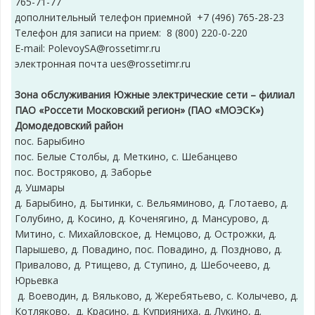
765-71-77
дополнительный телефон приемной +7 (496) 765-28-23
Телефон для записи на прием: 8 (800) 220-0-220
E-mail: PolevoySA@rossetimr.ru
электронная почта ues@rossetimr.ru
Зона обслуживания Южные электрические сети – филиал
ПАО «Россети Московский регион» (ПАО «МОЭСК»)
Домодедовский район
пос. Барыбино
пос. Белые Столбы, д. Меткино, с. Шебанцево
пос. Востряково, д. Заборье
д. Ушмары
д. Барыбино, д. Бытинки, с. Вельяминово, д. Глотаево, д.
Голубино, д. Косино, д. Коченягино, д. Мансурово, д.
Митино, с. Михайловское, д. Немцово, д. Острожки, д.
Парышево, д. Повадино, пос. Повадино, д. Поздново, д.
Привалово, д. Ртищево, д. Ступино, д. Шебочеево, д.
Юрьевка
д. Воеводин, д. Вяльково, д. Жеребятьево, с. Колычево, д.
Котляково, д. Красино, д. Куприяниха, д. Лукино, д.