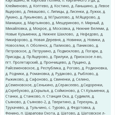
Каргашино, м. Карпова Поляна, п. Кирпичного з-да, д.
Клейменово, д. Коптево, д. Костино, д. Ланьшино, д. Левое
Ящерово, д. Левашово, с. Липицы, д. Лисенки, д. Лужки, д.
Лукино, д. Лукьяново, д. М.Грызлово, д. М.Ящерово, д.
Манишки, д. Мартьяново, д. Мещериново, п. Мирный, д.
Михайловка, д. Мокрое, д. Московка, д. Нижние Велеми, д.
Новые Кузьменки, д. Нижнее Шахлово, д. Нефедово, д.
Никифорово, д. Новая Деревня, д. Новинки, д. Новики, д.
Новоселки, п. Оболенск, д. Палихово, д. Паниково, д.
Петровское, д. Петрухино, д. Подмоклово, д. Погари, д.
Присады, д. Пр.Ящерово, д. Прилуки, д. Приокское л-во,
пгт. Пролетарский, д. Прончищево, д. Пущино, д.
Райсеменовское, д. Республика, д. Рогово, д. Родионовка,
д. Родники, д. Романовка, д. Рудаково, д. Рыблово, д.
Рыжиково, д. Сафоново, д. Свиненки, д. Селино,
д.Семеновское, д.Сенькино, д.Сераксеево, д.Сидоренки,
д.Скребухово, д.Скрылья, д. Соймоново, д. Ст.Кузьменки, д.
Станки, д. Станково, п. Станция Ока, д. Судимля, д.
Съяново, д. Съяново-2, д. Тверитино, д. Терехунь, д.
Трухачево, д. Тульчино, с. Турово, д. Федотовка, д.
Фенино, п. Шарапова Охота, д. Шатово, д. Шатовское л-