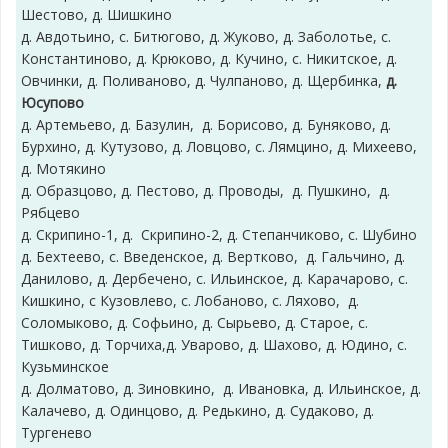
Шестово, д. Шишкино
д. Авдотьино, с. Битюгово, д. Жуково, д. Заболотье, с.
Константиново, д. Крюково, д. Кучино, с. Никитское, д.
Овчинки, д. Поливаново, д. Чулпаново, д. Щербинка,
д.
Юсупово
д. Артемьево, д. Базулин, д. Борисово, д. Буняково, д.
Бурхино, д. Кутузово, д. Ловцово, с. Лямцино, д. Михеево,
д. Мотякино
д. Образцово, д. Пестово, д. Проводы, д. Пушкино, д.
Рябцево
д. Скрипино-1, д. Скрипино-2, д. Степанчиково, с. Шубино
д. Бехтеево, с. Введенское, д. Вертково, д. Гальчино, д.
Данилово, д. Дербечено, с. Ильинское, д. Карачарово, с.
Кишкино, с Кузовлево, с. Лобаново, с. Ляхово, д.
Соломыково, д. Софьино, д. Сырьево, д. Старое, с.
Тишково, д. Торчиха,д. Уварово, д. Шахово, д. Юдино, с.
Кузьминское
д. Долматово, д. Зиновкино, д. Ивановка, д. Ильинское, д.
Калачево, д. Одинцово, д. Редькино, д. Судаково, д.
Тургенево