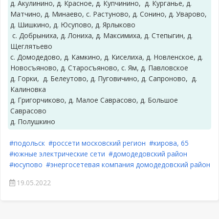
д. Акулинино, д. Красное, д. Купчинино, д. Курганье, д.
Матчино, д. Минаево, с. Растуново, д. Сонино, д. Уварово,
д. Шишкино, д. Юсупово, д. Ярлыково
с. Добрыниха, д. Лониха, д. Максимиха, д. Степыгин, д.
Щеглятьево
с. Домодедово, д. Камкино, д. Киселиха, д. Новленское, д.
Новосъяново, д. Старосъяново, с. Ям, д. Павловское
д. Горки, д. Белеутово, д. Пуговичино, д. Сапроново, д.
Калиновка
д. Григорчиково, д. Малое Саврасово, д. Большое
Саврасово
д. Полушкино
#подольск
#россети московский регион
#кирова, 65
#южные электрические сети
#домодедовский район
#юсупово
#энергосетевая компания домодедовский район
19.05.2022