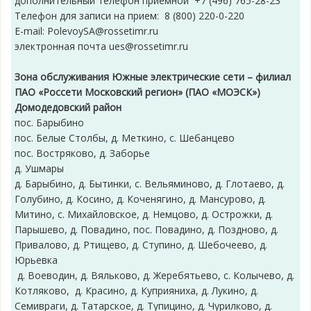
дополнительный телефон приемной +7 (496) 765-28-23
Телефон для записи на прием: 8 (800) 220-0-220
E-mail: PolevoySA@rossetimr.ru
электронная почта ues@rossetimr.ru
Зона обслуживания Южные электрические сети – филиал
ПАО «Россети Московский регион» (ПАО «МОЭСК»)
Домодедовский район
пос. Барыбино
пос. Белые Столбы, д. Меткино, с. Шебанцево
пос. Востряково, д. Заборье
д. Ушмары
д. Барыбино, д. Бытинки, с. Вельяминово, д. Глотаево, д.
Голубино, д. Косино, д. Коченягино, д. Мансурово, д.
Митино, с. Михайловское, д. Немцово, д. Острожки, д.
Парышево, д. Повадино, пос. Повадино, д. Поздново, д.
Привалово, д. Ртищево, д. Ступино, д. Шебочеево, д.
Юрьевка
д. Воеводин, д. Вяльково, д. Жеребятьево, с. Колычево, д.
Котляково, д. Красино, д. Куприяниха, д. Лукино, д.
Семивраги, д. Татарское, д. Тупицино, д. Чурилково, д.