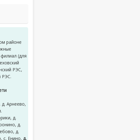
ком районе
Южные
 филиал (для
Чеховский
нский РЭС,
 РЭС.
ети
, д. Арнеево,
.
рики, д.
ронино, д.
ебово, д.
, с. Енино,
д.