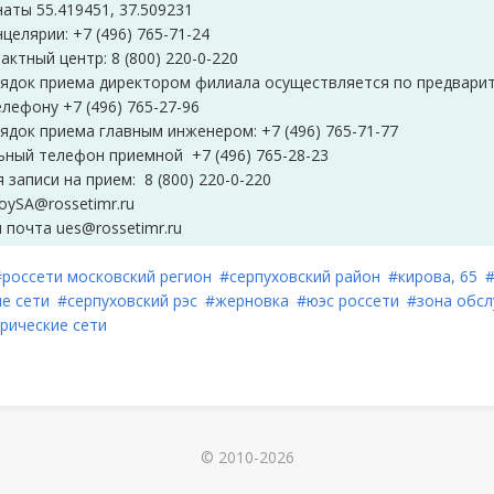
аты 55.419451, 37.509231
целярии: +7 (496) 765-71-24
актный центр: 8 (800) 220-0-220
рядок приема директором филиала осуществляется по предвари
елефону +7 (496) 765-27-96
ядок приема главным инженером: +7 (496) 765-71-77
ный телефон приемной +7 (496) 765-28-23
 записи на прием: 8 (800) 220-0-220
voySA@rossetimr.ru
 почта ues@rossetimr.ru
#россети московский регион
#серпуховский район
#кирова, 65
е сети
#серпуховский рэс
#жерновка
#юэс россети
#зона обс
рические сети
© 2010-2026