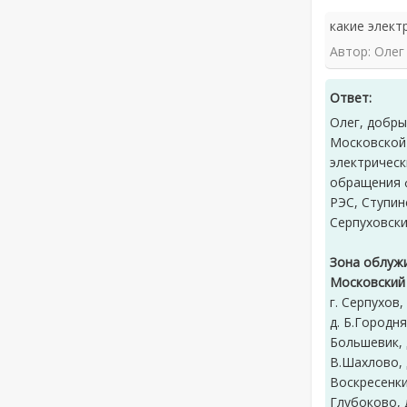
какие элек
Автор: Олег
Ответ:
Олег, добры
Московской
электрическ
обращения ф
РЭС, Ступин
Серпуховски
Зона облуж
Московский
г. Серпухов,
д. Б.Городня
Большевик, д
В.Шахлово, 
Воскресенки,
Глубоково, д