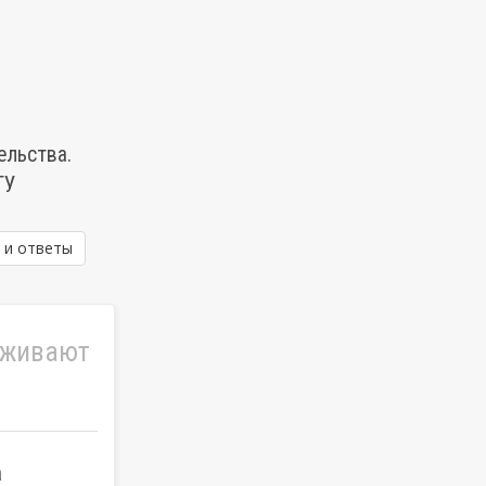
ельства.
ТУ
 и ответы
уживают
а