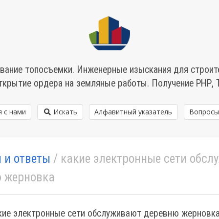
вание топосъемки. Инженерные изыскания для строит
ткрытие ордера на земляные работы. Получение РНР, 
я с нами
Искать
Алфавитный указатель
Вопросы
 и ответы
/ какие электронные сети обсл
 жерновка
акие электронные сети обслуживают деревню жерновк