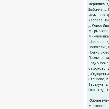
Жерновка
, 
Зыбинка, д. 
Игумново, д.
Карпова Поля
д. Левое Яще
М.Грызлово,
Михайловка,
Шахлово, д.
Новоселки, п
Подмоклово, 
Пролетарский
Родионовка, 
Сафоново, д
д.Сидоренки,
Станково, п.
Терехунь, д.
Охота, д. Ш
Южные элек
Московская 