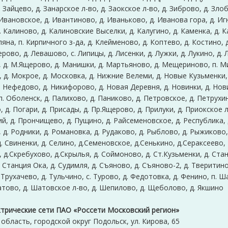
д. Зайцево, д. Занарское л-во, д. Заокское л-во, д. Зиброво, д. Злоб
Ивановское, д. Ивантиново, д. Иваньково, д. Иванова гора, д. Иг
 Калиново, д. Калиновские Выселки, д. Калугино, д. Каменка, д. К
на, п. Кирпичного з-да, д. Клейменово, д. Коптево, д. Костино, 
рово, д. Левашово, с. Липицы, д. Лисенки, д. Лужки, д. Лукино, д. 
 д. М.Ящерово, д. Манишки, д. Мартьяново, д. Мещериново, п. Ми
 д. Мокрое, д. Московка, д. Нижние Велеми, д. Новые Кузьменки,
 Нефедово, д. Никифорово, д. Новая Деревня, д. Новинки, д. Нови
. Оболенск, д. Палихово, д. Паниково, д. Петровское, д. Петрухин
д. Погари, д. Присады, д. Пр.Ящерово, д. Прилуки, д. Приокское л
, д. Прончищево, д. Пущино, д. Райсеменовское, д. Республика, д
д. Родники, д. Романовка, д. Рудаково, д. Рыблово, д. Рыжиково,
. Свиненки, д. Селино, д.Семеновское, д.Сенькино, д.Сераксеево,
 д.Скребухово, д.Скрылья, д. Соймоново, д. Ст.Кузьменки, д. Стан
 Станция Ока, д. Судимля, д. Съяново, д. Съяново-2, д. Тверитино
 Трухачево, д. Тульчино, с. Турово, д. Федотовка, д. Фенино, п. 
атово, д. Шатовское л-во, д. Шепилово, д. Щеболово, д. Якшино
трические сети ПАО «Россети Московский регион»
область, городской округ Подольск, ул. Кирова, 65