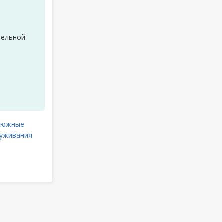
тельной
#южные
луживания