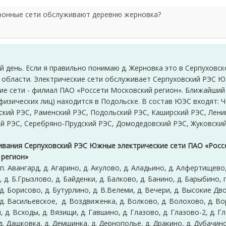
тронные сети обслуживают деревню жерновка?
й день. Если я правильно понимаю д. Жерновка это в Серпуховс
 области. Электрические сети обслуживает Серпуховский РЭС 
ие сети - филиал ПАО «Россети Московский регион». Ближайший
изических лиц) находится в Подольске. В состав ЮЭС входят: 
ский РЭС, Раменский РЭС, Подольский РЭС, Каширский РЭС, Лени
й РЭС, Серебряно-Прудский РЭС, Домодедовский РЭС, Жуковский
ивания Серпуховский РЭС Южные электрические сети ПАО «Росс
 регион»
 п. Авангард, д. Агарино, д. Акулово, д. Аладьино, д. Алфертищево
, д. Б.Грызлово, д. Байденки, д. Балково, д. Банино, д. Барыбино, п
. Борисово, д. Бутурлино, д. В.Велеми, д. Вечери, д. Высокие Дво
д. Васильевское, д. Воздвиженка, д. Волково, д. Волохово, д. Во
 д. Всходы, д. Вязищи, д. Гавшино, д. Глазово, д. Глазово-2, д. Гл
. Дашковка, д. Демшинка, д. Дернополье, д. Дракино, д. Дубачино