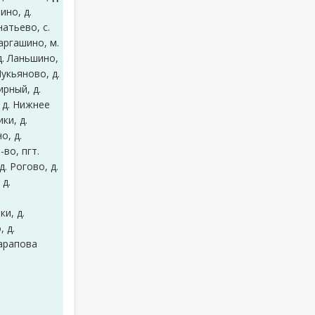
ино, д.
натьево, с.
аргашино, м.
д. Ланьшино,
Лукьяново, д.
рный, д.
 д. Нижнее
ки, д.
о, д.
-во, пгт.
. Рогово, д.
 д.
ки, д.
, д.
Шарапова