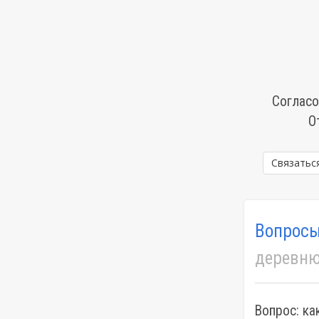
Согласо
О
Связатьс
Вопросы
деревню
Вопрос: к