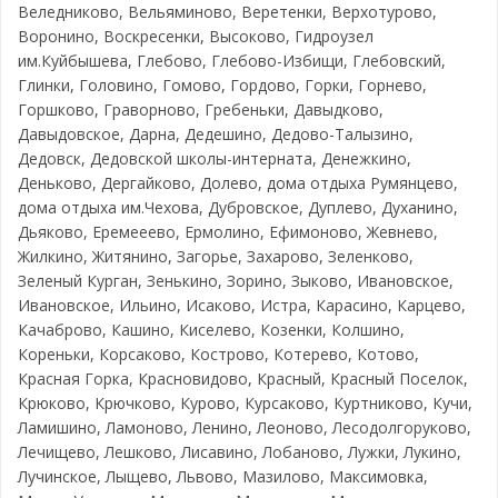
Веледниково, Вельяминово, Веретенки, Верхотурово,
Воронино, Воскресенки, Высоково, Гидроузел
им.Куйбышева, Глебово, Глебово-Избищи, Глебовский,
Глинки, Головино, Гомово, Гордово, Горки, Горнево,
Горшково, Граворново, Гребеньки, Давыдково,
Давыдовское, Дарна, Дедешино, Дедово-Талызино,
Дедовск, Дедовской школы-интерната, Денежкино,
Деньково, Дергайково, Долево, дома отдыха Румянцево,
дома отдыха им.Чехова, Дубровское, Дуплево, Духанино,
Дьяково, Еремееево, Ермолино, Ефимоново, Жевнево,
Жилкино, Житянино, Загорье, Захарово, Зеленково,
Зеленый Курган, Зенькино, Зорино, Зыково, Ивановское,
Ивановское, Ильино, Исаково, Истра, Карасино, Карцево,
Качаброво, Кашино, Киселево, Козенки, Колшино,
Кореньки, Корсаково, Кострово, Котерево, Котово,
Красная Горка, Красновидово, Красный, Красный Поселок,
Крюково, Крючково, Курово, Курсаково, Куртниково, Кучи,
Ламишино, Ламоново, Ленино, Леоново, Лесодолгоруково,
Лечищево, Лешково, Лисавино, Лобаново, Лужки, Лукино,
Лучинское, Лыщево, Львово, Мазилово, Максимовка,