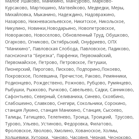
Малое Ушаково, Манихино, Мансурово, Марково-
Курсаково, Мартюшино, Матвейково, Медведки, Меры,
Михайловка, Мыканино, Надеждино, Надовражино,
Назарово, Нижневасильевское, Никитское, Никольское,
Никулино, Новинки,Новодарьино, Новопетровское,
Новораково, Новоселово, Обновленный Труд, Обушково,
Огарково, Огниково, Октябрьский, Онуфриево, ОПХ
"Манихино", Павловская Слобода, Павловское, Падиково,
паснсионата "Березка", Парфенки, Первомайский,
Первомайское, Петрово, Петровское, Петушки,
Пионерский, Пирогово, Писково, Подпорино,Покоево,
Покровское, Полевшина, Пречистое, Раково, Ремянники,
Родионцево, Рождествено, Рожново, Рубцово, Румянцево,
Рыбушки, Рыжково, Рычково, Савельево, Садки, Санниково,
Сафонтьево, Северный, Селиваниха, Синево, Скоябино,
Слабошеино, Славково, Снегири, Сокольники, Сорокино,
станция Лукино, станция Манихино, Станция, Сысоево,
Талицы, Татищево, Телепнево, Троица, Троицкий, Трусово,
Турово, Ульево, Устиново, Федоровка, Филатово,
Фроловское, Хволово, Хмолино, Хованоское, Холмы,
Холщевики, Хуторки, Чаново, Часовня, Черная, Чесноково,