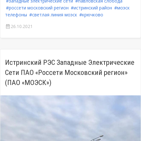
#западные электрические сети
#павловская слобода
#россети московский регион
#истринский район
#моэск
телефоны
#светлая линия моэск
#крючково
26.10.2021
Истринский РЭС Западные Электрические
Сети ПАО «Россети Московский регион»
(ПАО «МОЭСК»)