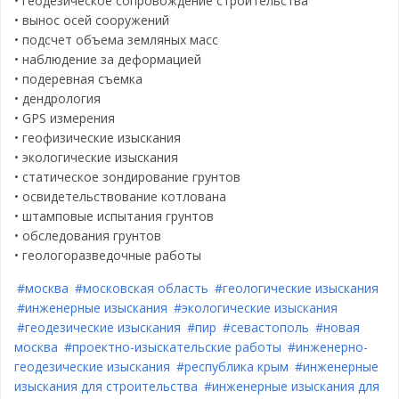
• геодезическое сопровождение строительства
• вынос осей сооружений
• подсчет объема земляных масс
• наблюдение за деформацией
• подеревная съемка
• дендрология
• GPS измерения
• геофизические изыскания
• экологические изыскания
• статическое зондирование грунтов
• освидетельствование котлована
• штамповые испытания грунтов
• обследования грунтов
• геологоразведочные работы
#москва
#московская область
#геологические изыскания
#инженерные изыскания
#экологические изыскания
#геодезические изыскания
#пир
#севастополь
#новая
москва
#проектно-изыскательские работы
#инженерно-
геодезические изыскания
#республика крым
#инженерные
изыскания для строительства
#инженерные изыскания для