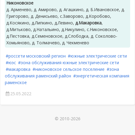
Никоновское
д. Арменево, д. Амирово, д. Агашкино, д. Б.Ивановское, д.
Григорово, д. Денисьево, с.Заворово, д.Коробово,
д.Косякино, д.Липкино, д.Левино,
д.Макаровка
,
д.Митьково, д.Натальино, д.Никулино, с.Никоновское,
д.Пестовка, д.Семеновское, д.Слободка, д. Соколово-
Хомьяново, д. Толмачево, д. Чекменево
#россети московский регион
#южные электрические сети
#юэс
#зона обслуживания южные электрические сети
#макаровка
#никоновское сельское поселение
#зона
обслуживания раменский район
#энергетическая компания
раменское
25.05.2022
© 2010-2026