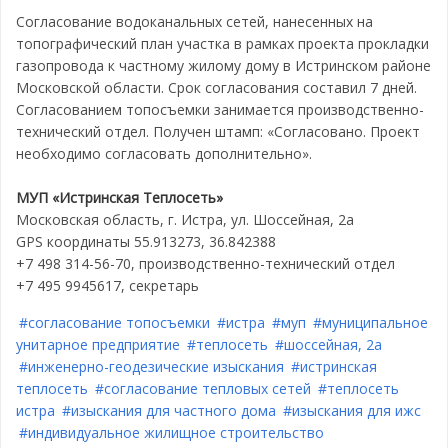
Согласование водоканальных сетей, нанесенных на
топографический план участка в рамках проекта прокладки
газопровода к частному жилому дому в Истринском районе
Московской области. Срок согласования составил 7 дней.
Согласованием топосъемки занимается производственно-
технический отдел. Получен штамп: «Согласовано. Проект
необходимо согласовать дополнительно».
МУП «Истринская Теплосеть»
Московская область, г. Истра, ул. Шоссейная, 2а
GPS координаты 55.913273, 36.842388
+7 498 314-56-70, производственно-технический отдел
+7 495 9945617, секретарь
#согласование топосъемки
#истра
#муп
#муниципальное
унитарное предприятие
#теплосеть
#шоссейная, 2а
#инженерно-геодезические изыскания
#истринская
теплосеть
#согласование тепловых сетей
#теплосеть
истра
#изыскания для частного дома
#изыскания для ижс
#индивидуальное жилищное строительство