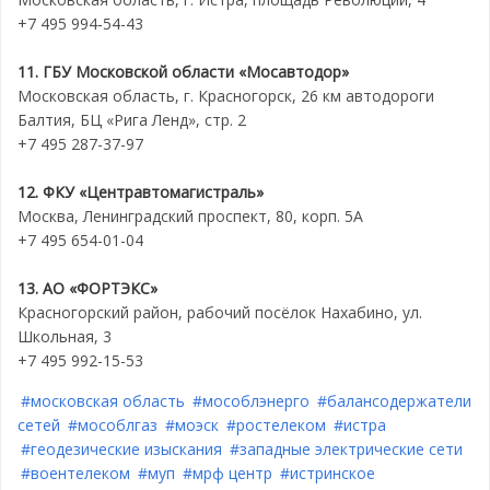
+7 495 994‑54-43
11. ГБУ Московской области «Мосавтодор»
Московская область, г. Красногорск, 26 км автодороги
Балтия, БЦ «Рига Ленд», стр. 2
+7 495 287-37-97
12. ФКУ «Центравтомагистраль»
Москва, Ленинградский проспект, 80, корп. 5А
+7 495 654-01-04
13. АО «ФОРТЭКС»
Красногорский район, рабочий посёлок Нахабино, ул.
Школьная, 3
+7 495 992-15-53
#московская область
#мособлэнерго
#балансодержатели
сетей
#мособлгаз
#моэск
#ростелеком
#истра
#геодезические изыскания
#западные электрические сети
#воентелеком
#муп
#мрф центр
#истринское