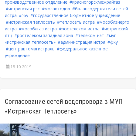
производственное отделение
#красногорскмежрайгаз
#истринская рэс
#мосавтодор
#балансодержатели сетей
истра
#гбу
#государственное бюджетное учреждение
#истринская теплосеть
#теплосеть истра
#мособлэнерго
истра
#мособлгаз истра
#ростелеком истра
#истринский
лтц
#ростелеком западная зона
#телеком-нэт
#муп
«истринская теплосеть»
#администрация истра
#фку
#центравтомагистраль
#федеральное казённое
учреждение
18.10.2019
Согласование сетей водопровода в МУП
«Истринская Теплосеть»