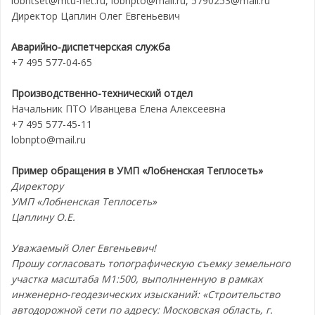
lobntset@mtu-net.ru, lobnpto@mail.ru, 5790253@mail.ru
Директор Цаплин Олег Евгеньевич
Аварийно-диспетчерская служба
+7 495 577-04-65
Производственно-технический отдел
Начальник ПТО Иванцева Елена Алексеевна
+7 495 577-45-11
lobnpto@mail.ru
Пример обращения в
УМП «Лобненская Теплосеть»
Директору
УМП «Лобненская Теплосеть»
Цаплину О.Е.
Уважаемый Олег Евгеньевич!
Прошу согласовать топографическую съемку земельного
участка масштаба М1:500, выполнненную в рамках
инженерно-геодезических изысканий: «Строительство
автодорожной сети по адресу: Московская область, г.