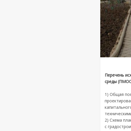
Перечень ис
среды (ПМО
1) Общая по
проектирова
капитального
техническими
2) Схема пл
с градострои