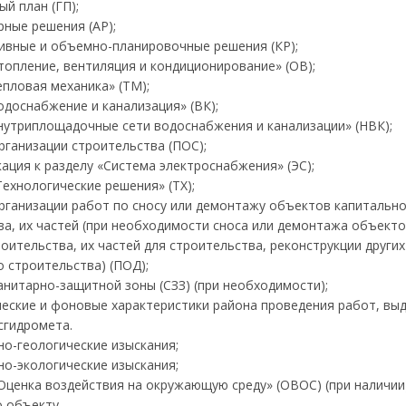
ый план (ГП);
рные решения (АР);
тивные и объемно-планировочные решения (КР);
топление, вентиляция и кондиционирование» (ОВ);
епловая механика» (ТМ);
одоснабжение и канализация» (ВК);
Внутриплощадочные сети водоснабжения и канализации» (НВК);
рганизации строительства (ПОС);
ация к разделу «Система электроснабжения» (ЭС);
Технологические решения» (ТХ);
организации работ по сносу или демонтажу объектов капитальн
ва, их частей (при необходимости сноса или демонтажа объекто
оительства, их частей для строительства, реконструкции други
 строительства) (ПОД);
анитарно-защитной зоны (СЗЗ) (при необходимости);
ческие и фоновые характеристики района проведения работ, вы
сгидромета.
но-геологические изыскания;
но-экологические изыскания;
Оценка воздействия на окружающую среду» (ОВОС) (при наличии)
о объекту.