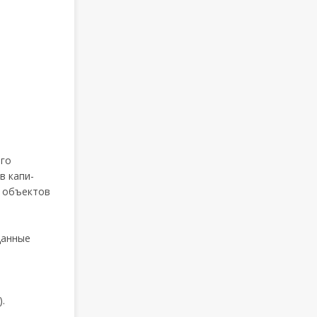
ого
в капи-
х объектов
данные
.