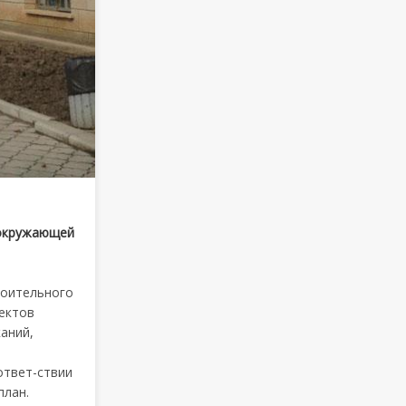
 окружающей
роительного
ъектов
аний,
ответ-ствии
план.