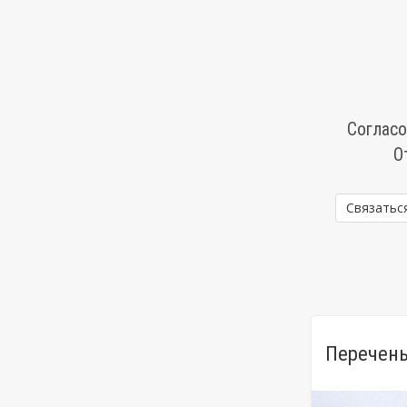
Согласо
О
Связатьс
Перечень