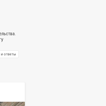
ельства.
ТУ
 и ответы