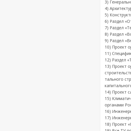
3) Генеральн
4) Архитекту
5) Конструк
6) Раздел «О
7) Раздел «Т
8) Раздел «В
9) Раздел «
10) Проект о
11) Специфик
12) Раздел «
13) Проект 
строительст
тального стр
капитального
14) Проект с
15) Климати
органами Ро
16) Инженер
17) Инженер
18) Проект «
19) Все ТУ п