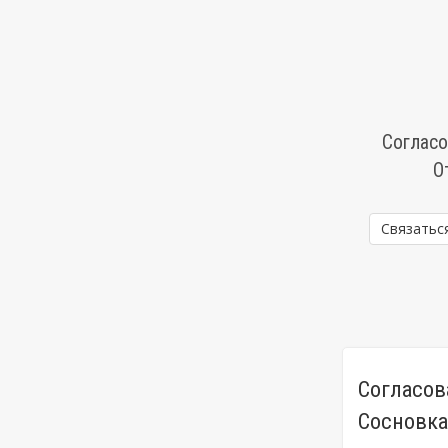
Согласо
О
Связатьс
Согласов
Сосновка