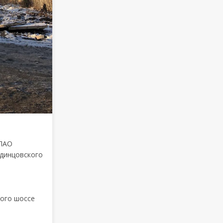
 ПАО
Одинцовского
кого шоссе