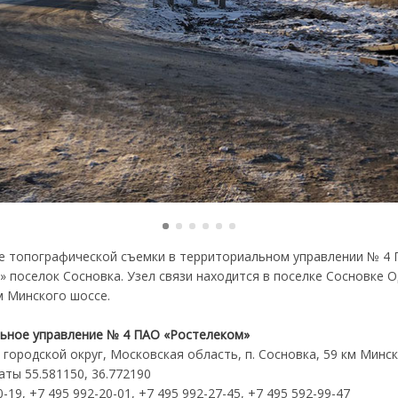
е топографической съемки в территориальном управлении № 4
» поселок Сосновка. Узел связи находится в поселке Сосновке 
м Минского шоссе.
ьное управление № 4 ПАО «Ростелеком»
городской округ, Московская область, п. Сосновка, 59 км Минс
ты 55.581150, 36.772190
-19, +7 495 992-20-01, +7 495 992-27-45, +7 495 592-99-47