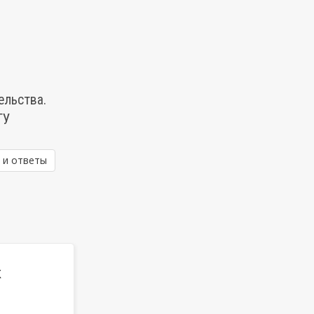
ельства.
ТУ
 и ответы
к