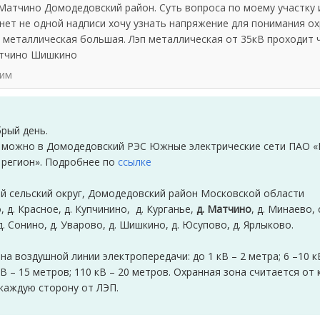
. Матчино Домодедовский район. Суть вопроса по моему участку 
 нет не одной надписи хочу узнать напряжение для понимания о
 металлическая большая. Лэп металлическая от 35кВ проходит ч
тчино Шишкино
сим
брый день.
 можно в Домодедовский РЭС Южные электрические сети ПАО «
 регион». Подробнее по
ссылке
й сельский округ, Домодедовский район Московской области
, д. Красное, д. Купчинино, д. Курганье,
д. Матчино
, д. Минаево, 
д. Сонино, д. Уварово, д. Шишкино, д. Юсупово, д. Ярлыково.
на воздушной линии электропередачи: до 1 кВ – 2 метра; 6 –10 к
кВ – 15 метров; 110 кВ – 20 метров. Охранная зона считается от 
каждую сторону от ЛЭП.