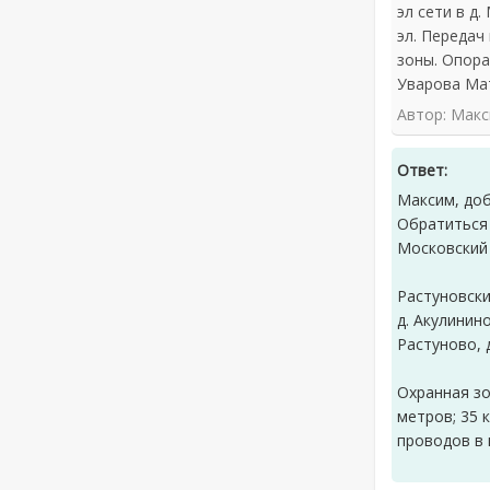
эл сети в д
эл. Передач
зоны. Опора
Уварова Ма
Автор: Мак
Ответ:
Максим, до
Обратиться
Московский
Растуновски
д. Акулинино
Растуново, 
Охранная зо
метров; 35 
проводов в 