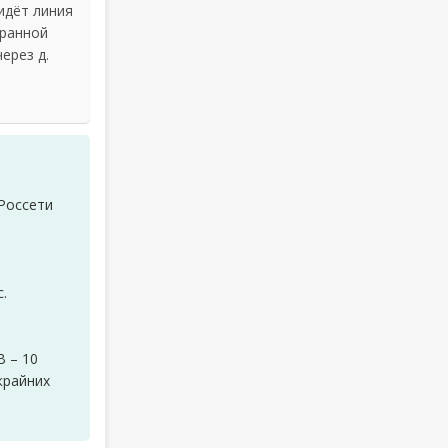
идёт линия
хранной
ерез д.
Россети
с.
В – 10
крайних