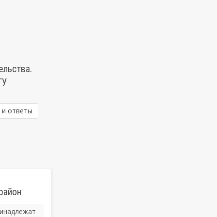
ельства.
ТУ
 и ответы
район
ринадлежат