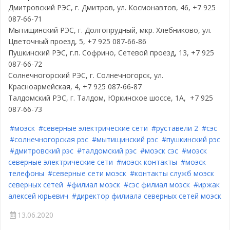
Дмитровский РЭС, г. Дмитров, ул. Космонавтов, 46, +7 925
087-66-71
Мытищинский РЭС, г. Долгопрудный, мкр. Хлебниково, ул.
Цветочный проезд, 5, +7 925 087-66-86
Пушкинский РЭС, г.п. Софрино, Сетевой проезд, 13, +7 925
087-66-72
Солнечногорский РЭС, г. Солнечногорск, ул.
Красноармейская, 4, +7 925 087-66-87
Талдомский РЭС, г. Талдом, Юркинское шоссе, 1А, +7 925
087-66-73
#моэск
#северные электрические сети
#руставели 2
#сэс
#солнечногорская рэс
#мытищинский рэс
#пушкинский рэс
#дмитровский рэс
#талдомский рэс
#моэск сэс
#моэск
северные электрические сети
#моэск контакты
#моэск
телефоны
#северные сети моэск
#контакты служб моэск
северных сетей
#филиал моэск
#сэс филиал моэск
#иржак
алексей юрьевич
#директор филиала северных сетей моэск
13.06.2020