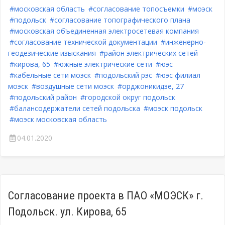
#московская область
#согласование топосъемки
#моэск
#подольск
#согласование топографического плана
#московская объединенная электросетевая компания
#согласование технической документации
#инженерно-
геодезические изыскания
#район электрических сетей
#кирова, 65
#южные электрические сети
#юэс
#кабельные сети моэск
#подольский рэс
#юэс филиал
моэск
#воздушные сети моэск
#орджоникидзе, 27
#подольский район
#городской округ подольск
#балансодержатели сетей подольска
#моэск подольск
#моэск московская область
04.01.2020
Согласование проекта в ПАО «МОЭСК» г.
Подольск. ул. Кирова, 65