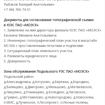
Рыбаков Валерий Анатольевич
+7 496 769-74-51
Документы для согласования топографической съемки
в
ЮЭС ПАО «МОЭСК»
1. Заявление на имя директора филиала ЮЭС ПАО «МОЭСК»
Ежокина Михаила Анатольевича
2. Инженерно-топографический план участка в масштабе
М1:500 с проставленными печатями и подписями
3. Ситуационный план земельного участка
4. Реквизиты юридического лица
5. Доверенность
Зона обслуживания Подольского РЭС ПАО «МОЭСК»
Подольский район
д.Александровка, д.Алтухово, д.Бережки, д.Бородино,
д.Валищево, д.Дмитрово, д.Меньшово, д.Матвеевское,
д.Никулино, д.Романцево, д.Коледино, д.Лаговское,
д.Гривно, д.Мотовилово, д.Новогородово, д.Новоселки,
п.МИС, д.Лучинское, п.Лесопроект, п.Лесные поляны,