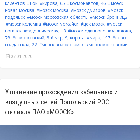
клиентов
#цок
#кирова, 65
#космонавтов, 46
#моэск
новая москва
#моэск москва
#моэск дмитров
#моэск
подольск
#моэск московская область
#моэск бронницы
#моэск коломна
#моэск можайск
#цок моэск
#моэск
ногинск
#садовническая, 13
#моэск одинцово
#вавилова,
7б
#г. московский, 3-й мкр, 9, корп. а
#мира, 107
#ново-
солдатская, 22
#моэск волоколамск
#моэск московский
07.01.2020
Уточнение прохождения кабельных и
воздушных сетей Подольский РЭС
филиала ПАО «МОЭСК»