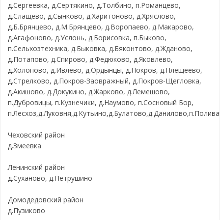
д.Сергеевка, д.Сертякино, д.Толбино, п.Романцево,
д.Слащево, д.Сынково, д.Харитоново, д.Хряслово,
д.Б.Брянцево, д.М.Брянцево, д.Воропаево, д.Макарово,
д.Агафоново, д.Услонь, д.Борисовка, п.Быково,
п.Сельхозтехника, д.Быковка, д.Бяконтово, д.Жданово,
д.Потапово, д.Спирово, д.Федюково, д.Яковлево,
д.Холопово, д.Ивлево, д.Ордынцы, д.Покров, д.Плещеево,
д.Стрелково, д.Покров-Заовражный, д.Покров-Щегловка,
д.Акишово, д.Докукино, д.Жарково, д.Лемешово,
п.Дубровицы, п.Кузнечики, д.Наумово, п.Сосновый Бор,
п.Лесхоз,д.Луковня,д.Кутьино,д.Булатово,д.Данилово,п.Полив
Чеховский район
д.Змеевка
Ленинский район
д.Суханово, д.Петрушино
Домодедовский район
д.Пузиково