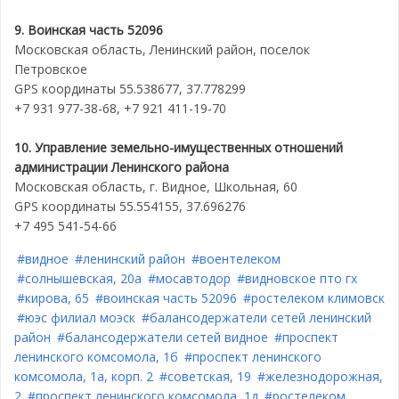
9. Воинская часть 52096
Московская область, Ленинский район, поселок
Петровское
GPS координаты 55.538677, 37.778299
+7 931 977-38-68, +7 921 411-19-70
10. Управление земельно-имущественных отношений
администрации Ленинского района
Московская область, г. Видное, Школьная, 60
GPS координаты 55.554155, 37.696276
+7 495 541‑54-66
#видное
#ленинский район
#воентелеком
#солнышевская, 20а
#мосавтодор
#видновское пто гх
#кирова, 65
#воинская часть 52096
#ростелеком климовск
#юэс филиал моэск
#балансодержатели сетей ленинский
район
#балансодержатели сетей видное
#проспект
ленинского комсомола, 1б
#проспект ленинского
комсомола, 1а, корп. 2
#советская, 19
#железнодорожная,
2
#проспект ленинского комсомола, 1д
#ростелеком