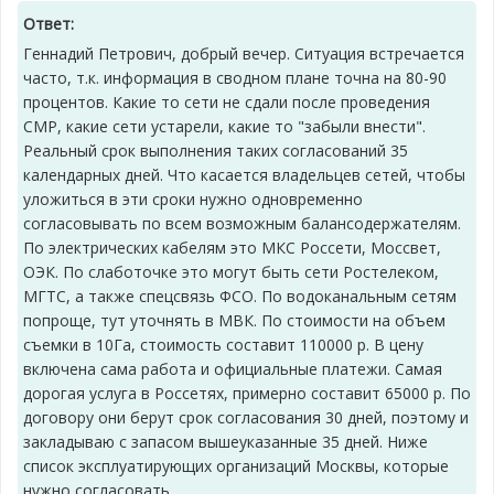
Ответ:
Геннадий Петрович, добрый вечер. Ситуация встречается
часто, т.к. информация в сводном плане точна на 80-90
процентов. Какие то сети не сдали после проведения
СМР, какие сети устарели, какие то "забыли внести".
Реальный срок выполнения таких согласований 35
календарных дней. Что касается владельцев сетей, чтобы
уложиться в эти сроки нужно одновременно
согласовывать по всем возможным балансодержателям.
По электрических кабелям это МКС Россети, Моссвет,
ОЭК. По слаботочке это могут быть сети Ростелеком,
МГТС, а также спецсвязь ФСО. По водоканальным сетям
попроще, тут уточнять в МВК. По стоимости на объем
съемки в 10Га, стоимость составит 110000 р. В цену
включена сама работа и официальные платежи. Самая
дорогая услуга в Россетях, примерно составит 65000 р. По
договору они берут срок согласования 30 дней, поэтому и
закладываю с запасом вышеуказанные 35 дней. Ниже
список эксплуатирующих организаций Москвы, которые
нужно согласовать.