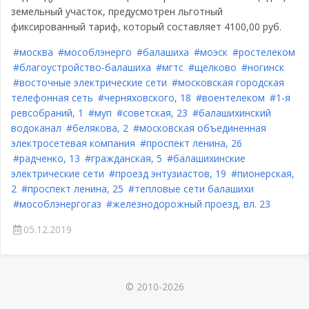
земельный участок, предусмотрен льготный
фиксированный тариф, который составляет 4100,00 руб.
#москва
#мособлэнерго
#балашиха
#моэск
#ростелеком
#благоустройство-балашиха
#мгтс
#щелково
#ногинск
#восточные электрические сети
#московская городская
телефонная сеть
#черняховского, 18
#воентелеком
#1-я
ревсобраний, 1
#муп
#советская, 23
#балашихинский
водоканал
#белякова, 2
#московская объединенная
электросетевая компания
#проспект ленина, 26
#радченко, 13
#гражданская, 5
#балашихинские
электрические сети
#проезд энтузиастов, 19
#пионерская,
2
#проспект ленина, 25
#тепловые сети балашихи
#мособлэнергогаз
#железнодорожный проезд, вл. 23
05.12.2019
© 2010-2026