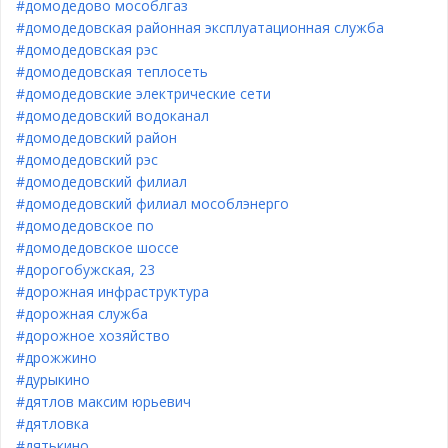
#домодедово мособлгаз
#домодедовская районная эксплуатационная служба
#домодедовская рэс
#домодедовская теплосеть
#домодедовские электрические сети
#домодедовский водоканал
#домодедовский район
#домодедовский рэс
#домодедовский филиал
#домодедовский филиал мособлэнерго
#домодедовское по
#домодедовское шоссе
#дорогобужская, 23
#дорожная инфраструктура
#дорожная служба
#дорожное хозяйство
#дрожжино
#дурыкино
#дятлов максим юрьевич
#дятловка
#дятькино