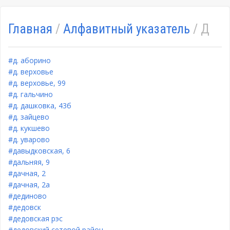
Главная
/
Алфавитный указатель
/ Д
#д. аборино
#д. верховье
#д. верховье, 99
#д. гальчино
#д. дашковка, 43б
#д. зайцево
#д. кукшево
#д. уварово
#давыдковская, 6
#дальняя, 9
#дачная, 2
#дачная, 2а
#дединово
#дедовск
#дедовская рэс
#дедовский сетевой район