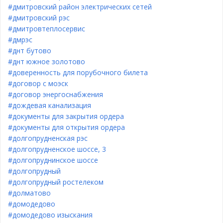
#дмитровский район электрических сетей
#дмитровский рэс
#дмитровтеплосервис
#дмрэс
#днт бутово
#днт южное золотово
#доверенность для порубочного билета
#договор с моэск
#договор энергоснабжения
#дождевая канализация
#документы для закрытия ордера
#документы для открытия ордера
#долгопрудненская рэс
#долгопрудненское шоссе, 3
#долгопруднинское шоссе
#долгопрудный
#долгопрудный ростелеком
#долматово
#домодедово
#домодедово изыскания